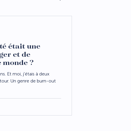
ité était une
ger et de
e monde ?
s. Et moi, j’étais à deux
retour. Un genre de burn-out