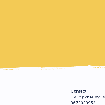
N
Contact
Hello@charleyvie
0672020952