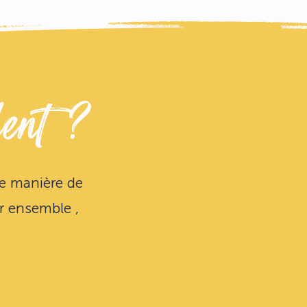
lent ?
ne manière de
er ensemble ,