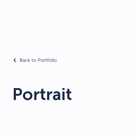
Back to Portfolio
Portrait
Pas des poses
être vu·e tel·