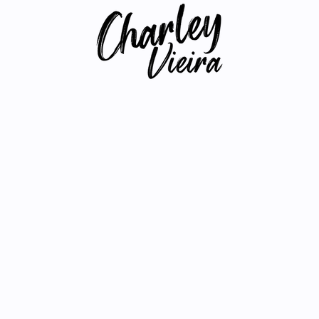
. Des présences. Chaque portrait ici est une in
le qu'on est, pas tel·le qu'on croit devoir paraître.