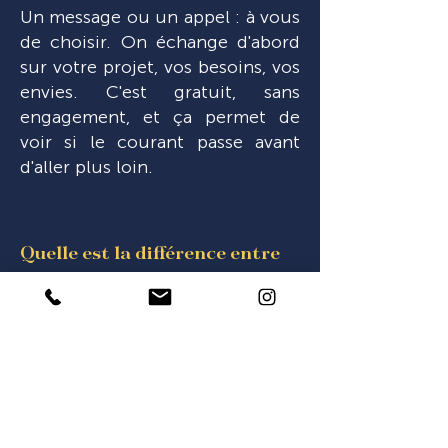
Un message ou un appel : à vous
de choisir. On échange d'abord
sur votre projet, vos besoins, vos
envies. C'est gratuit, sans
engagement, et ça permet de
voir si le courant passe avant
d'aller plus loin.
Quelle est la différence entre
ton approche et un portrait
classique ?
Un portrait classique reproduit.
Mon approche révèle. Je ne vous
demande pas de poser :
j'observe, j'écoute, je cherche ce
qui vous rend unique. Le