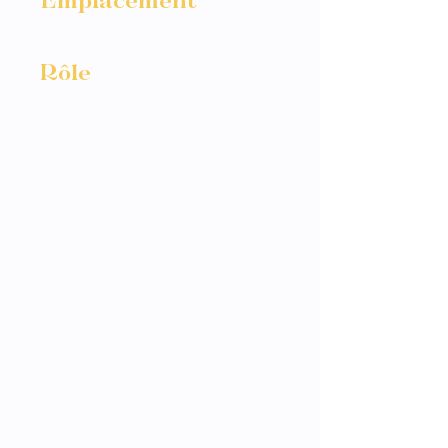
Emplacement
Nantes
Rôle
Photographe
Au cours du reportage
métier, ce fut l'occasion
de réaliser également le
traditionnel
trombinoscope à la
demande du client.
Portrait corporate et
classique pour une
vision d'entreprise.