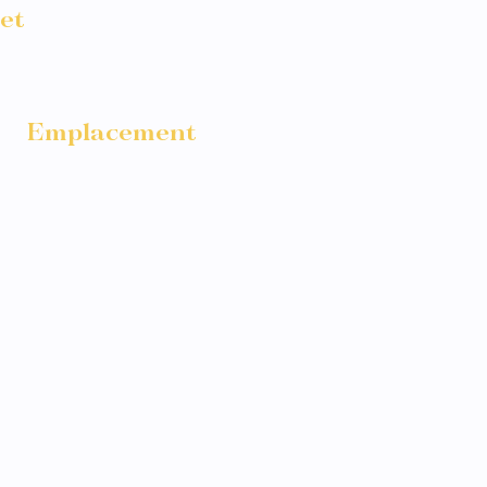
et
ommercial, événementiel
Emplacement
Paris et Région alentours