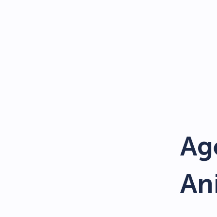
Ag
An