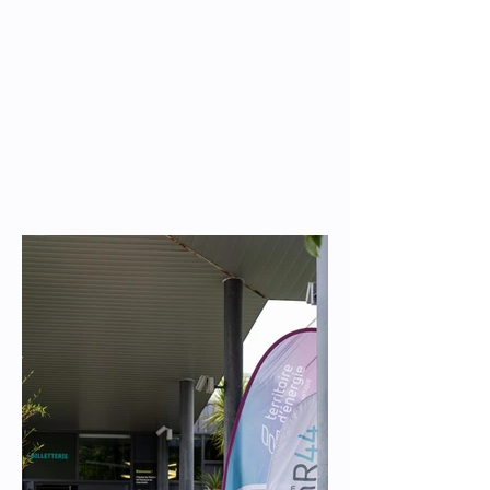
était question de garder
une marque de cette
journée comme un
tournant pour la
communauté de
Machecoul