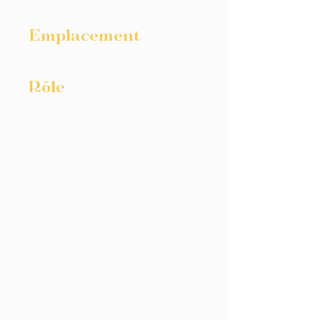
Octobre 2024
Emplacement
Pays de la loire
Rôle
Photographe
Pour inaugurer la
nouvelle centrale solaire
de Machecoul tous les
acteurs étaient
rassemblés pour célébrer
le lancement d'activité.
Dans un décor formel, il