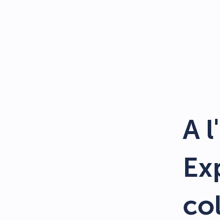
A l
Exp
co