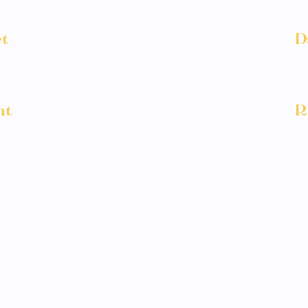
et
D
portage métier
nt
R
Nantes