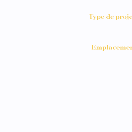
Type de proj
Re
Emplaceme