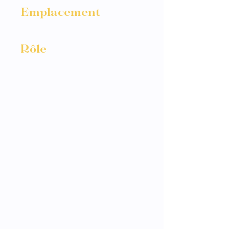
Emplacement
Roscoff
Rôle
Photographe
Le groupe Six'All
souhaitais capturer cette
date importante de leur
tournée. Le défi fut de
mettre en lumière les
artistes lors de leur
prestation et capter
l'intensité du moment.