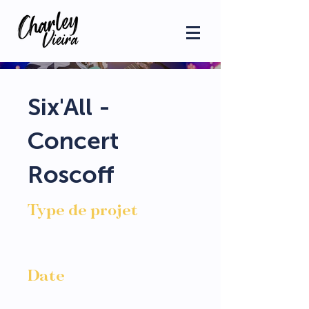
Six'All -
Concert
Roscoff
Type de projet
portrait, événementiel,
musique
Date
Juillet 2023